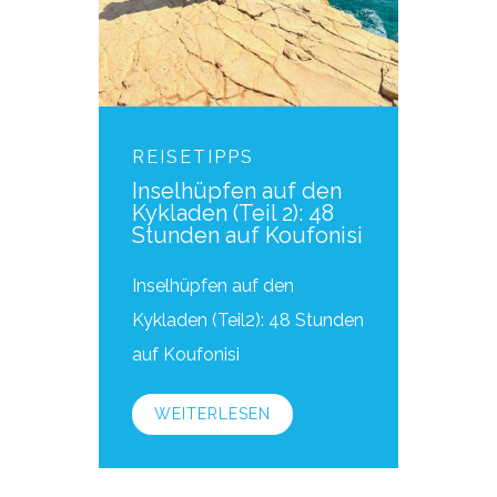
REISETIPPS
Inselhüpfen auf den
Kykladen (Teil 2): 48
Stunden auf Koufonisi
Inselhüpfen auf den
Kykladen (Teil2): 48 Stunden
auf Koufonisi
WEITERLESEN