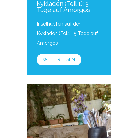
Kykladen (Teil 1): 5
Tage auf Amorgos
Inselhüpfen auf den
Kykladen (Teil1): 5 Tage auf
Amorgos
WEITERLESEN