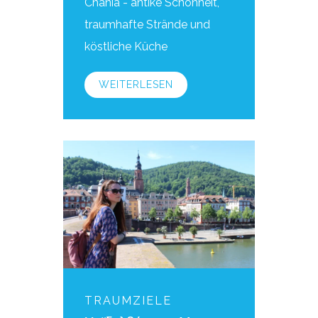
Chania - antike Schönheit,
traumhafte Strände und
köstliche Küche
WEITERLESEN
TRAUMZIELE