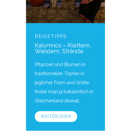
REISETIPPS
Kalymnos – Klettern,
Wandern, Strände
Pflanzen und Blumen in
traditionellen Töpfen in
jeglicher Form und Größe
findet man ja bekanntlich in
Griechenland überall.
WEITERLESEN