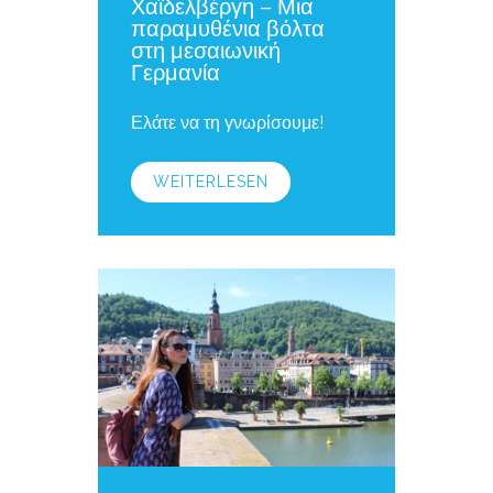
Χαϊδελβέργη – Μια
παραμυθένια βόλτα
στη μεσαιωνική
Γερμανία
Ελάτε να τη γνωρίσουμε!
WEITERLESEN