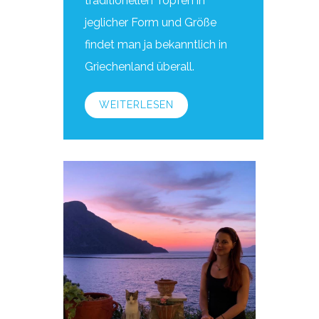
traditionellen Töpfen in
jeglicher Form und Größe
findet man ja bekanntlich in
Griechenland überall.
WEITERLESEN