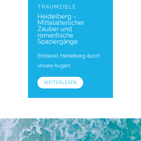
TRAUMZIELE
Heidelberg –
Mittelalterlicher
Zauber und
romantische
Spaziergänge
Entdeckt Heidelberg durch
unsere Augen!
WEITERLESEN