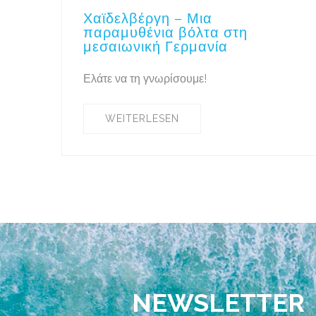
Χαϊδελβέργη – Μια
παραμυθένια βόλτα στη
μεσαιωνική Γερμανία
Ελάτε να τη γνωρίσουμε!
WEITERLESEN
NEWSLETTER