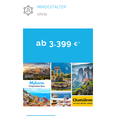
MINDESTALTER
ohne
ab 3.399
€*